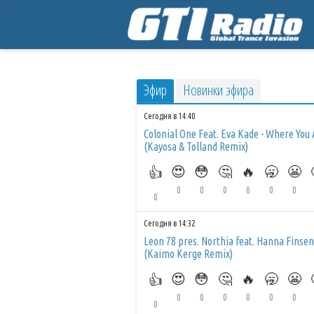
Эфир
Новинки эфира
Сегодня в 14:40
Colonial One Feat. Eva Kade - Where You 
(Kayosa & Tolland Remix)
😍
😳
🤔
🔥
🥱
😬
👍
0
0
0
0
0
0
0
Сегодня в 14:32
Leon 78 pres. Northia feat. Hanna Finsen
(Kaimo Kerge Remix)
😍
😳
🤔
🔥
🥱
😬
👍
0
0
0
0
0
0
0