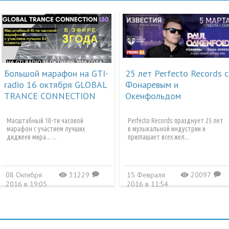
коммен
nds
Игорь 
15 Июл 20
От Арх
🤬
👎
Большой марафон на GTI-
25 лет Perfecto Records с
0
Роман 
0
radio 16 октября GLOBAL
Фонаревым и
13 Июл 20
TRANCE CONNECTION
Окенфольдом
Спасиб
l -
Васили
Масштабный 10-ти часовой
Perfecto Records празднует 25 лет
13 Июл 20
марафон с участием лучших
в музыкальной индустрии и
🤬
👎
диджеев мира... ...
приглашает всех жел...
Самое 
0
0
Дмитр
11 Июл 20
08 Октября
31229
15 Февраля
20097
a
B
a
B
коммен
2016 в 19:05
2016 в 11:54
inal Mix)
🤬
👎
спас
0
0