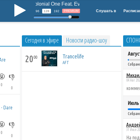
Colonial One Feat. Eva Kade - Where You Are (Ka
b
Слушать в
Расписа
PREMIUM
96
128
192
Сегодня в эфире
Новости радио-шоу
СПОН
Авгус
Trancelife
20
00
Are
AFT
Собрано
Михаил
🤬
👎
04 Авг 20
0
0
коммен
Июль 
 - Dare
Собрано
🤬
👎
Андре
31 Июл 20
0
0
На под