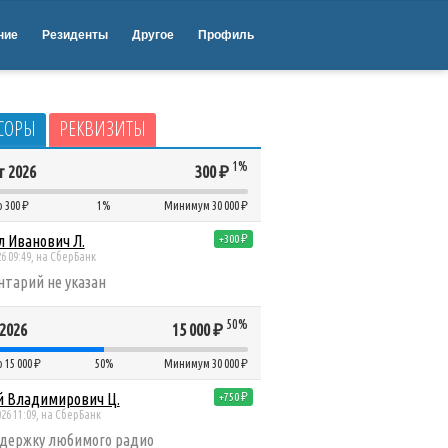
yosa & Tolland Remix)
ние
Резиденты
Другое
Профиль
СОРЫ
РЕКВИЗИТЫ
1%
т 2026
300 ₽
 300 ₽
1%
Минимум 30 000 ₽
 Иванович Л.
+300 ₽
26 09:49, на СберБанк
тарий не указан
50%
2026
15 000 ₽
 15 000 ₽
50%
Минимум 30 000 ₽
й Владимирович Ц.
+750 ₽
26 11:09, на СберБанк
держку любимого радио