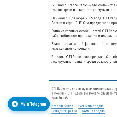
GTI Radio Trance Radio — это онлайн тр
Сегодня в 13:42
лучшие треки из мира транса музыки, а 
Armin van Buuren Feat. Sharon den Adel 
Начиная с 8 декабря 2009 года, GTI Rad
Out Of Love (Aimoon & Ma2shek Bootleg)
России и стран СНГ. Она предлагает широк
😍
😳
🤔
🔥
🥱
😬
👍
Одна из главных особенностей GTI Radio
0
0
0
0
0
0
сайт, мобильное приложение и плееры, та
0
Благодаря активной финансовой поддержк
Сегодня в 13:35
музыкальной концепции.
Erick Strong & Malyar and Gemma Pavlov
В целом, GTI Radio - это прекрасный вы
Anything (Original Mix)
лидирующие позиции среди радиостанци
😍
😳
🤔
🔥
🥱
😬
👍
0
0
0
0
0
0
0
GTI Radio — одно из лучших онлайн радио т
в России и СНГ! Здесь вы можете слушать т
онлайн 24/7.
Мы в Telegram
История эфира
Расписание радио
Резиденты радио
Команда радио