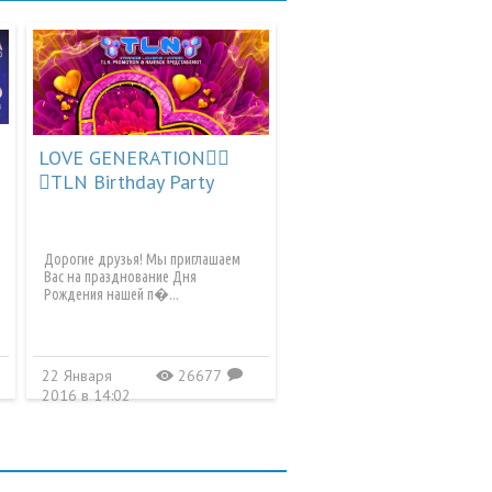
тарий не указан
В.
+200 ₽
26 16:15, на СберБанк
итектора
LOVE GENERATION
Валерьевич Ч.
+1 500 ₽
TLN Birthday Party
26 18:08, на СберБанк
о за музыку
й Евгеньевич М.
+500 ₽
Дорогие друзья! Мы приглашаем
26 14:07, на СберБанк
Вас на празднование Дня
Рождения нашей п�...
лучшее радио!
ий Юрьевич П.
+1 000 ₽
26 18:02, на СберБанк
22 Января
26677
a
B
тарий не указан
2016 в 14:02
ибо