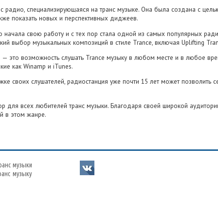
Дмитр
анс радио, специализирующаяся на транс музыке. Она была создана с цел
02 Июл 20
также показать новых и перспективных диджеев.
Отлич
- In &
io начала свою работу и с тех пор стала одной из самых популярных ради
ий выбор музыкальных композиций в стиле Trance, включая Uplifting Trance
Июнь 
🤬
👎
 — это возможность слушать Trance музыку в любом месте и в любое вре
Собрано
0
кие как Winamp и iTunes.
0
Владим
е своих слушателей, радиостанция уже почти 15 лет может позволить се
30 Июн 20
коммен
ic -
бор для всех любителей транс музыки. Благодаря своей широкой аудитории
й в этом жанре.
Игорь 
🤬
👎
25 Июн 20
0
От Арх
0
Андрей
ранс музыки
25 Июн 20
ранс музыку
коммен
Алексе
20 Июн 20