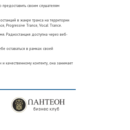
ий Валентинович Ф.
+250 ₽
ью предоставить своим слушателям
26 13:10, на СберБанк
ный материал
останций в жанре транса на территории
, Progressive Trance, Vocal Trance.
32.66%
2026
9 799 ₽
мя. Радиостанция доступна через веб-
 9 799 ₽
32.66%
Минимум 30 000 ₽
ир Афанасьевич Р.
+500 ₽
бе оставаться в рамках своей
26 13:11, на СберБанк
тарий не указан
 и качественному контенту, она занимает
Андреевич В.
+200 ₽
26 17:52, на СберБанк
итектора
 Б.
+500 ₽
26 07:29, на T-Bank
тарий не указан
й Владимирович Н.
+300 ₽
26 14:49, на СберБанк