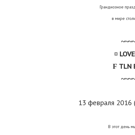
Грандиозное праз
в мире стол
~~~
LOVE
¤
TLN 
F
~~~
13 февраля 2016 (
В этот день м