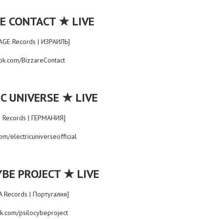
★
RE CONTACT
LIVE
GE Records | ИЗРАИЛЬ]
ok.com/BizzareContact
★
C UNIVERSE
LIVE
 Records | ГЕРМАНИЯ]
m/electricuniverseofficial
★
BE PROJECT
LIVE
A Records | Португалия]
k.com/psilocybeproject