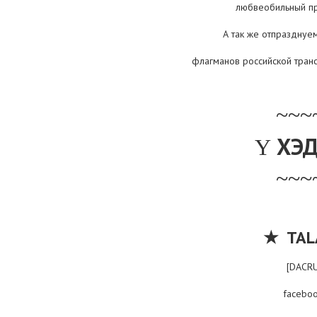
любвеобильный пр
А так же отпразднуе
флагманов российской тран
~~~
ХЭ
Y
~~~
★
TAL
[DACRU
faceboo