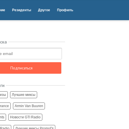
ние
Резиденты
Другое
Профиль
ска
Подписаться
еги
изы
Лучшие миксы
Trance
Armin Van Buuren
nts
Новости GTI Radio
 Radio
Лучшие миксы PromoDj