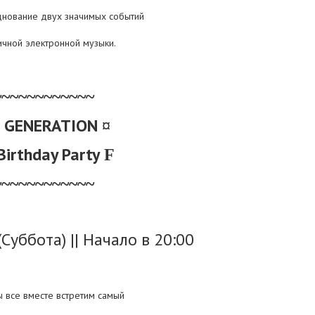
днование двух значимых событий
ичной электронной музыки.
~~~~~~~~~~~~
 GENERATION
¤
Birthday Party
F
~~~~~~~~~~~~
Суббота) || Начало в 20:00
ы все вместе встретим самый