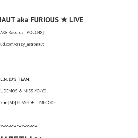
★
AUT aka FURIOUS
LIVE
KE Records | РОССИЯ]
ud.com/crazy_astronaut
.L.N. DJ'S TEAM:
L DEMOS & MISS YO-YO
★
★
O
[AD] FLASH
TIMECODE
~~~~~~~~