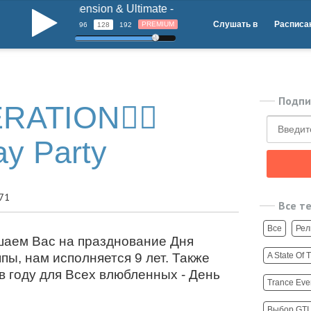
Dimension & Ultimate - Corazon (Original Mix)
b
Слушать в
Расписа
PREMIUM
96
128
192
Подпи
RATION
ay Party
71
Все т
Все
Рел
шаем Вас на празднование Дня
A State Of 
ы, нам исполняется 9 лет. Также
в году для Всех влюбленных - День
Trance Eve
Выбор GTI