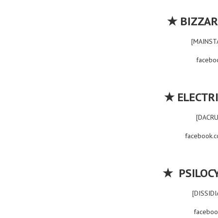
★
BIZZA
[MAINSTA
facebo
★
ELECTRI
[DACRU
facebook.co
★
PSILOCY
[DISSIDI
faceboo