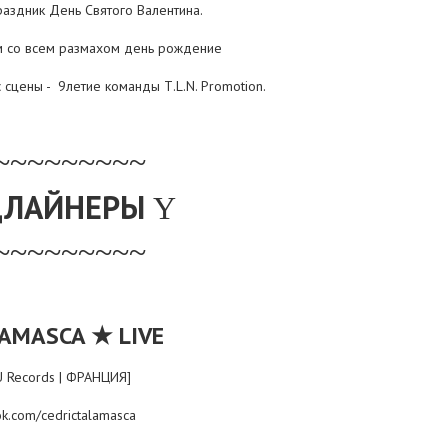
аздник День Святого Валентина.
м со всем размахом день рождени
е
с сцены - 9летие команды
T
.
L
.
N
.
Promotion
.
~~~~~~~~~
ДЛАЙНЕРЫ
Y
~~~~~~~~~
★
AMASCA
LIVE
 Records | ФРАНЦИЯ]
k.com/cedrictalamasca