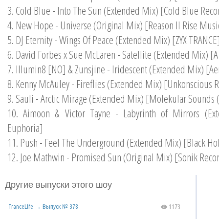
3. Cold Blue - Into The Sun (Extended Mix) [Cold Blue Reco
4. New Hope - Universe (Original Mix) [Reason II Rise Musi
5. DJ Eternity - Wings Of Peace (Extended Mix) [ZYX TRANCE
6. David Forbes x Sue McLaren - Satellite (Extended Mix) [A 
7. Illumin8 [NO] & Zunsjine - Iridescent (Extended Mix) [
8. Kenny McAuley - Fireflies (Extended Mix) [Unkonscious 
9. Sauli - Arctic Mirage (Extended Mix) [Molekular Sounds
10. Aimoon & Victor Tayne - Labyrinth of Mirrors (Ex
Euphoria]
11. Push - Feel The Underground (Extended Mix) [Black Ho
12. Joe Mathwin - Promised Sun (Original Mix) [Sonik Reco
Другие выпуски этого шоу
TranceLIfe → Выпуск № 378
1173
C