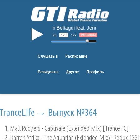
Hazem Beltagui feat. Jennifer Rene - The Wo
b
PREMIUM
96
128
192
Слушать в
Расписание
Резиденты
Другое
Профиль
TranceLIfe → Выпуск №364
1. Matt Rodgers - Captivate (Extended Mix) [Trance FC]
2. Darren Afrika - The Aquarian (Extended Mix) [Redux 138]