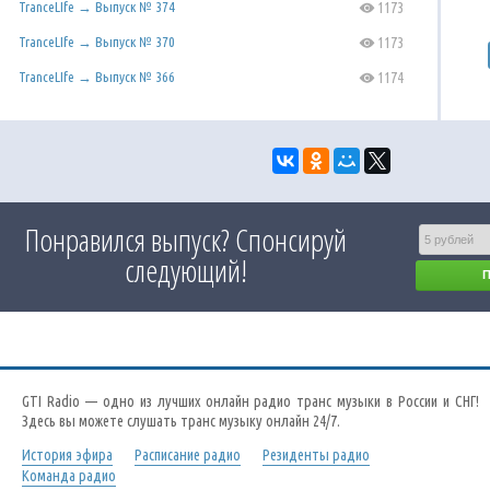
TranceLIfe → Выпуск № 374
1173
C
TranceLIfe → Выпуск № 370
1173
C
TranceLIfe → Выпуск № 366
1174
C
Понравился выпуск? Спонсируй
следующий!
GTI Radio — одно из лучших онлайн радио транс музыки в России и СНГ!
Здесь вы можете слушать транс музыку онлайн 24/7.
История эфира
Расписание радио
Резиденты радио
Команда радио