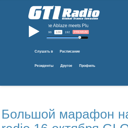
Rene Ablaze meets Pluton & Alex Trinnity - A
b
PREMIUM
96
128
192
Слушать в
Расписание
Резиденты
Другое
Профиль
Большой марафон на