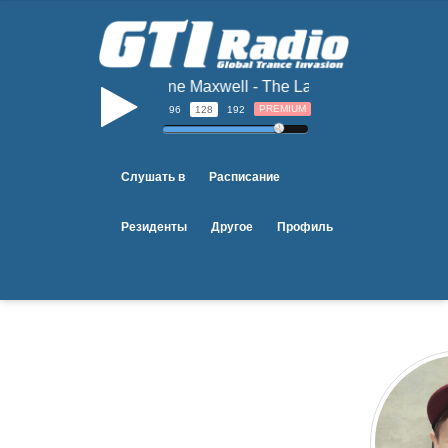
Amine Maxwell - The Last Moment
b
PREMIUM
96
128
192
Слушать в
Расписание
Резиденты
Другое
Профиль