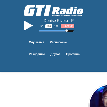
Denise Rivera - Perfect Ending (Dar
b
PREMIUM
96
128
192
Слушать в
Расписание
Резиденты
Другое
Профиль