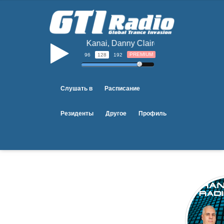
Sou Kanai, Danny Claire - Completely (Orig
b
PREMIUM
96
128
192
Слушать в
Расписание
Резиденты
Другое
Профиль