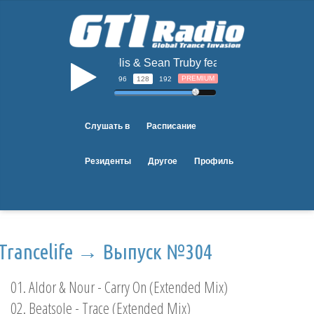
Solis & Sean Truby feat Sue McLaren - Clo
b
PREMIUM
96
128
192
Слушать в
Расписание
Резиденты
Другое
Профиль
Trancelife → Выпуск №304
01. Aldor & Nour - Carry On (Extended Mix)
02. Beatsole - Trace (Extended Mix)