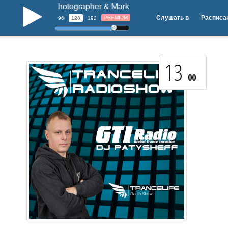
Photographer & Mark Sherry Ft. Clare Stagg - 
b
Слушать в
Расписа
PREMIUM
96
128
192
13
00