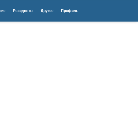
How Can I Rebound?! (Dave Correa Mashup)
ние
Резиденты
Другое
Профиль