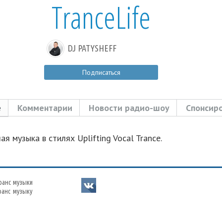
TranceLife
DJ PATYSHEFF
Подписаться
е
Комментарии
Новости радио-шоу
Спонсир
я музыка в стилях Uplifting Vocal Trance.
ранс музыки
ранс музыку