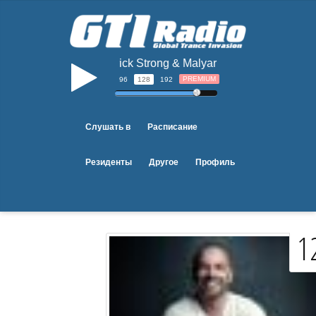
Erick Strong & Malyar and Gemma Pavlovic
b
PREMIUM
96
128
192
Слушать в
Расписание
Резиденты
Другое
Профиль
1