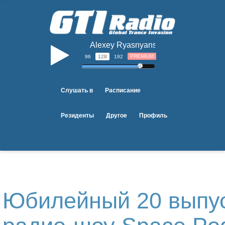
Alexey Ryasnyansky - Paper Flower (A
b
PREMIUM
96
128
192
Слушать в
Расписание
Резиденты
Другое
Профиль
Юбилейный 20 выпу