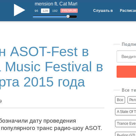
Dimension ft. Cat Martin - Memories (Original Mix)
b
Слушать в
Расписа
PREMIUM
96
128
192
Подпи
н ASOT-Fest в
 Music Festival в
рта 2015 года
Все т
Все
Рел
9
A State Of 
обозначили дату проведения
Trance Eve
 популярного транс радио-шоу ASOT.
Выбор GTI