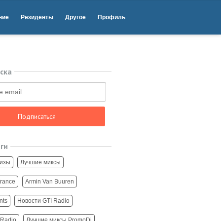
ние
Резиденты
Другое
Профиль
ска
Подписаться
еги
изы
Лучшие миксы
Trance
Armin Van Buuren
nts
Новости GTI Radio
 Radio
Лучшие миксы PromoDj