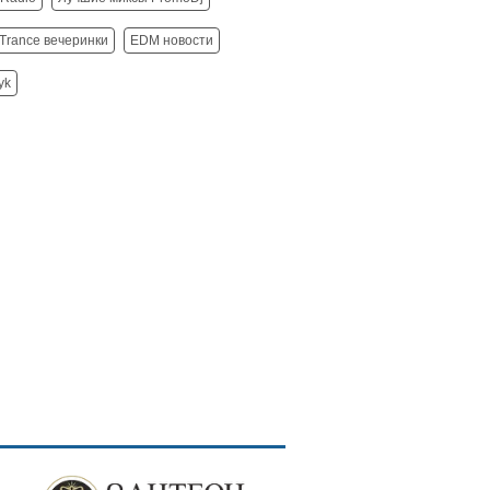
Trance вечеринки
EDM новости
yk