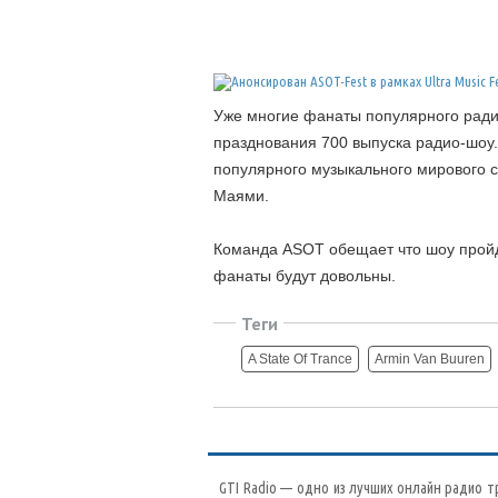
Уже многие фанаты популярного радио
празднования 700 выпуска радио-шоу
популярного музыкального мирового со
Маями.
Команда ASOT обещает что шоу пройд
фанаты будут довольны.
Теги
A State Of Trance
Armin Van Buuren
GTI Radio — одно из лучших онлайн радио т