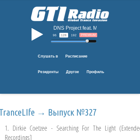
DNS Project feat. Madelin Zero - If I Jus
b
PREMIUM
96
128
192
Слушать в
Расписание
Резиденты
Другое
Профиль
TranceLIfe → Выпуск №327
1. Dirkie Coetzee - Searching For The Light (Extend
Recordings]