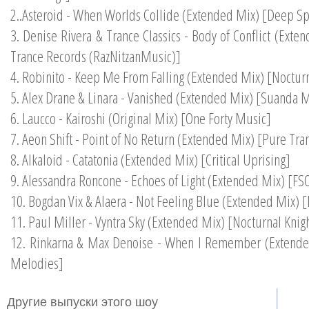
2..Asteroid - When Worlds Collide (Extended Mix) [Deep S
3. Denise Rivera & Trance Classics - Body of Conflict (Ex
Trance Records (RazNitzanMusic)]
4. Robinito - Keep Me From Falling (Extended Mix) [Noctur
5. Alex Drane & Linara - Vanished (Extended Mix) [Suanda 
6. Laucco - Kairoshi (Original Mix) [One Forty Music]
7. Aeon Shift - Point of No Return (Extended Mix) [Pure Tr
8. Alkaloid - Catatonia (Extended Mix) [Critical Uprising]
9. Alessandra Roncone - Echoes of Light (Extended Mix) [FS
10. Bogdan Vix & Alaera - Not Feeling Blue (Extended Mix) 
11. Paul Miller - Vyntra Sky (Extended Mix) [Nocturnal Knig
12. Rinkarna & Max Denoise - When I Remember (Extende
Melodies]
Другие выпуски этого шоу