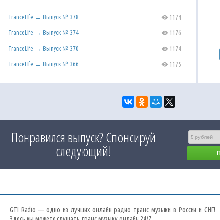
TranceLIfe → Выпуск № 378
1174
C
TranceLIfe → Выпуск № 374
1176
C
TranceLIfe → Выпуск № 370
1174
C
TranceLIfe → Выпуск № 366
1175
C
Понравился выпуск? Спонсируй
следующий!
GTI Radio — одно из лучших онлайн радио транс музыки в России и СНГ!
Здесь вы можете слушать транс музыку онлайн 24/7.