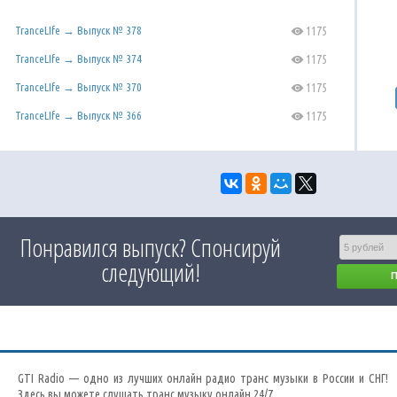
TranceLIfe → Выпуск № 378
1175
C
TranceLIfe → Выпуск № 374
1175
C
TranceLIfe → Выпуск № 370
1175
C
TranceLIfe → Выпуск № 366
1175
C
Понравился выпуск? Спонсируй
следующий!
GTI Radio — одно из лучших онлайн радио транс музыки в России и СНГ!
Здесь вы можете слушать транс музыку онлайн 24/7.