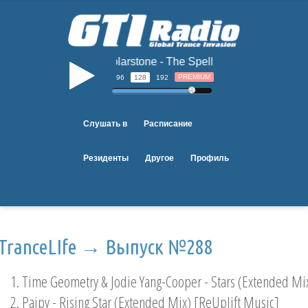
Solarstone - The Spell (Pulser Remix)
b
PREMIUM
96
128
192
Слушать в
Расписание
Резиденты
Другое
Профиль
TranceLIfe → Выпуск №288
1. Time Geometry & Jodie Yang-Cooper - Stars (Extended Mi
2. Paipy - Rising Star (Extended Mix) [ReUplift Music]